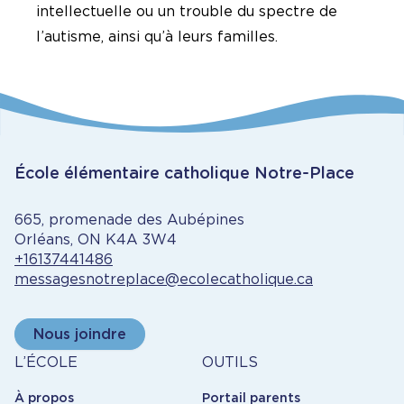
intellectuelle ou un trouble du spectre de
l’autisme, ainsi qu’à leurs familles.
École élémentaire catholique Notre-Place
665, promenade des Aubépines
Orléans, ON K4A 3W4
+16137441486
messagesnotreplace@ecolecatholique.ca
Nous joindre
À
Outils
L’ÉCOLE
OUTILS
propos
À propos
Portail parents